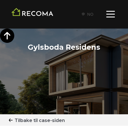
NO
Gylsboda Residens
Tilbake til case-siden